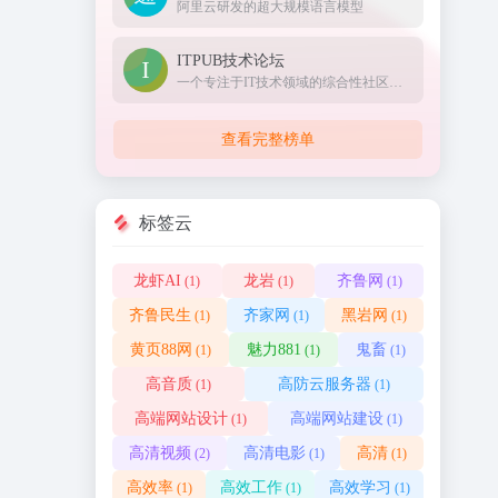
阿里云研发的超大规模语言模型
ITPUB技术论坛
一个专注于IT技术领域的综合性社区与媒体平台。
查看完整榜单
标签云
龙虾AI
龙岩
齐鲁网
(1)
(1)
(1)
齐鲁民生
齐家网
黑岩网
(1)
(1)
(1)
黄页88网
魅力881
鬼畜
(1)
(1)
(1)
高音质
高防云服务器
(1)
(1)
高端网站设计
高端网站建设
(1)
(1)
高清视频
高清电影
高清
(2)
(1)
(1)
高效率
高效工作
高效学习
(1)
(1)
(1)