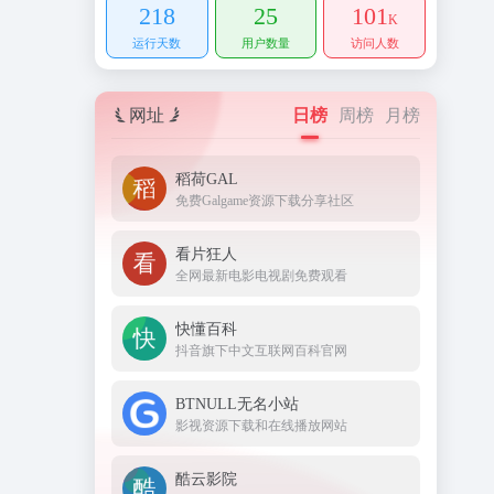
218
25
101
K
运行天数
用户数量
访问人数
网址
日榜
周榜
月榜
稻荷GAL
免费Galgame资源下载分享社区
看片狂人
全网最新电影电视剧免费观看
快懂百科
抖音旗下中文互联网百科官网
BTNULL无名小站
影视资源下载和在线播放网站
酷云影院