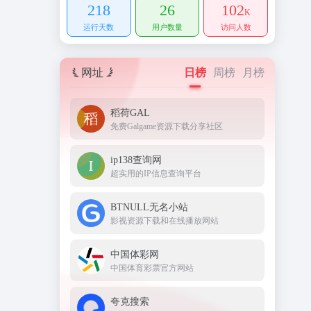
218
26
102
K
运行天数
用户数量
访问人数
网址
日榜
周榜
月榜
稻荷GAL
免费Galgame资源下载分享社区
ip138查询网
超实用的IP信息查询平台
BTNULL无名小站
影视资源下载和在线播放网站
中国体彩网
中国体育彩票官方网站
夸克搜索