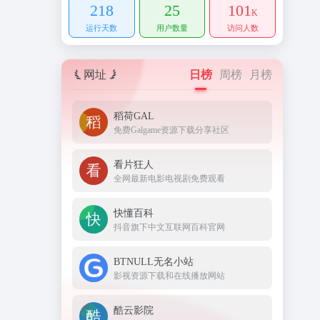
218
25
101
K
运行天数
用户数量
访问人数
网址
日榜
周榜
月榜
稻荷GAL
免费Galgame资源下载分享社区
看片狂人
全网最新电影电视剧免费观看
快懂百科
抖音旗下中文互联网百科官网
BTNULL无名小站
影视资源下载和在线播放网站
酷云影院