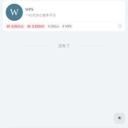
WPS
一站式办公服务平台
在线办公
文档协作
# Office
# WPS
没有了