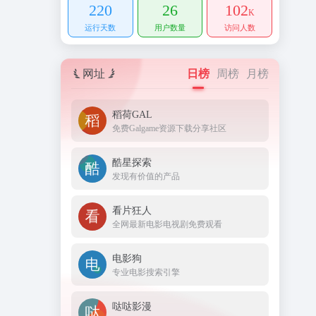
220
26
102
K
运行天数
用户数量
访问人数
网址
日榜
周榜
月榜
稻荷GAL
免费Galgame资源下载分享社区
酷星探索
发现有价值的产品
看片狂人
全网最新电影电视剧免费观看
电影狗
专业电影搜索引擎
哒哒影漫