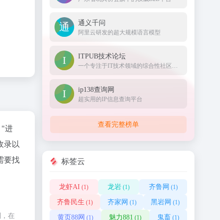
通义千问
阿里云研发的超大规模语言模型
ITPUB技术论坛
一个专注于IT技术领域的综合性社区与媒体平台。
ip138查询网
超实用的IP信息查询平台
查看完整榜单
"进
收录以
需要找
标签云
龙虾AI
龙岩
齐鲁网
(1)
(1)
(1)
齐鲁民生
齐家网
黑岩网
(1)
(1)
(1)
制，在
黄页88网
魅力881
鬼畜
(1)
(1)
(1)