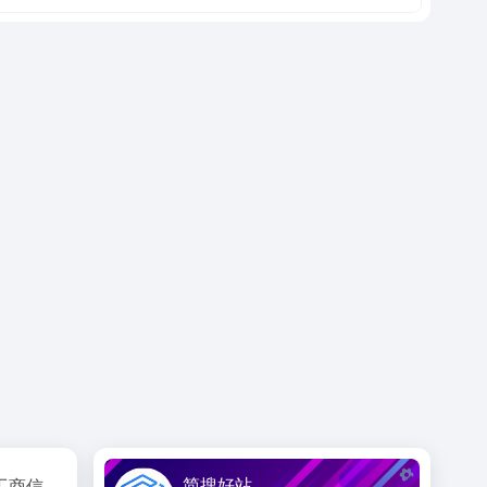
简搜好站
工商信