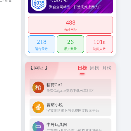
聚合全网精品，打造高效上网入口
488
收录网址
218
26
101
K
运行天数
用户数量
访问人数
网址
日榜
周榜
月榜
稻荷GAL
免费Galgame资源下载分享社区
番茄小说
字节跳动旗下的免费网文阅读平台
中外玩具网
广东省玩具协会旗下的权威B2B平台