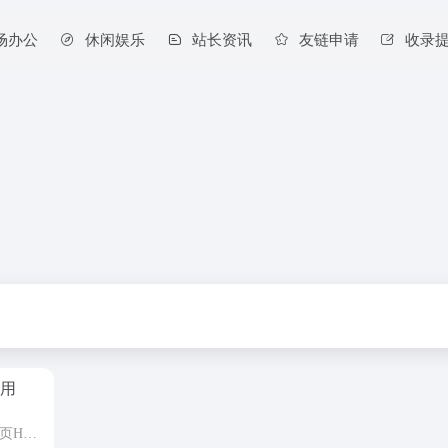
场办公
休闲娱乐
站长资讯
友链申请
收录
作用
TDK是SEO领域的专业术语，指网页HTML代码中三个核心元标签的缩写： T = Title（标题标签） D = Description（描述标签） K = Keywords（关键词标签） 1. TD...