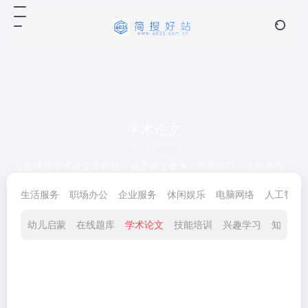
学术论文
共 5 篇网址
汇集优质学术论文类网站，涵盖论文参考、写作技巧、文献查阅，
助力学术研究与创作
生活服务
职场办公
企业服务
休闲娱乐
电脑网络
人工智能
幼儿启蒙
在线题库
学术论文
技能培训
兴趣学习
知识百