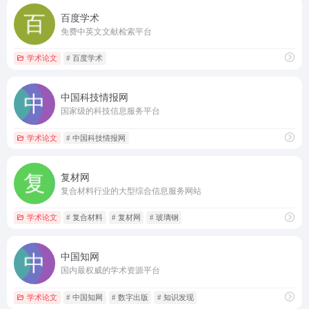
百度学术
免费中英文文献检索平台
学术论文
# 百度学术
中国科技情报网
国家级的科技信息服务平台
学术论文
# 中国科技情报网
复材网
复合材料行业的大型综合信息服务网站
学术论文
# 复合材料
# 复材网
# 玻璃钢
中国知网
国内最权威的学术资源平台
学术论文
# 中国知网
# 数字出版
# 知识发现