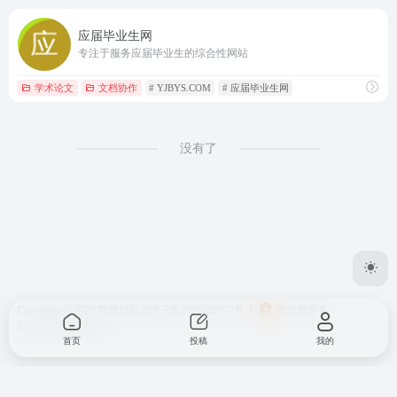
应届毕业生网
专注于服务应届毕业生的综合性网站
学术论文
文档协作
# YJBYS.COM
# 应届毕业生网
没有了
Copyright © 2026
简搜好站
黔ICP备2026000007号-1
贵公网安备
52262302000146号
首页
投稿
我的