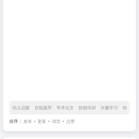
幼儿启蒙
在线题库
学术论文
技能培训
兴趣学习
知识百
排序
发布
更新
浏览
点赞