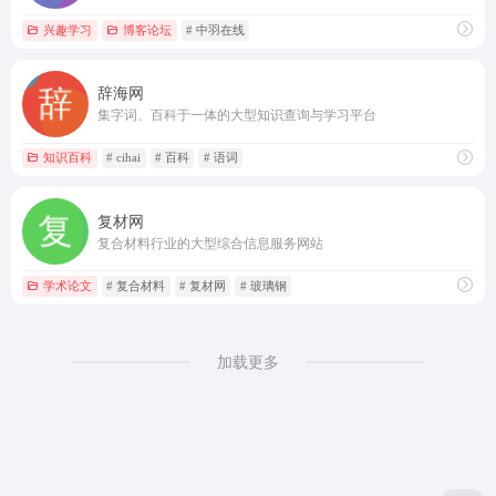
兴趣学习
博客论坛
# 中羽在线
辞海网
集字词、百科于一体的大型知识查询与学习平台
知识百科
# cihai
# 百科
# 语词
复材网
复合材料行业的大型综合信息服务网站
学术论文
# 复合材料
# 复材网
# 玻璃钢
加载更多