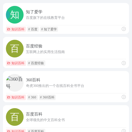
知了爱学
百度旗下的在线教育平台
知识百科
# 百度
# 知了爱学
百度经验
互联网上的实用生活指南
知识百科
# 百度经验
360百科
奇虎360推出的一个在线百科全书平台
知识百科
# 360
# 360百科
百度百科
全球领先的中文百科全书
知识百科
# 百度百科