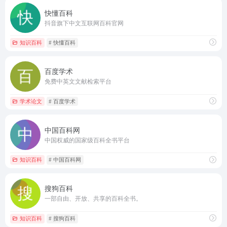
快懂百科
抖音旗下中文互联网百科官网
知识百科
# 快懂百科
百度学术
免费中英文文献检索平台
学术论文
# 百度学术
中国百科网
中国权威的国家级百科全书平台
知识百科
# 中国百科网
搜狗百科
一部自由、开放、共享的百科全书。
知识百科
# 搜狗百科