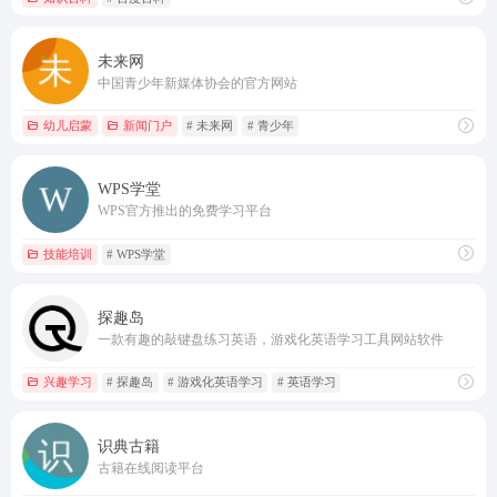
未来网
中国青少年新媒体协会的官方网站
幼儿启蒙
新闻门户
# 未来网
# 青少年
WPS学堂
WPS官方推出的免费学习平台
技能培训
# WPS学堂
探趣岛
一款有趣的敲键盘练习英语，游戏化英语学习工具网站软件
兴趣学习
# 探趣岛
# 游戏化英语学习
# 英语学习
识典古籍
古籍在线阅读平台