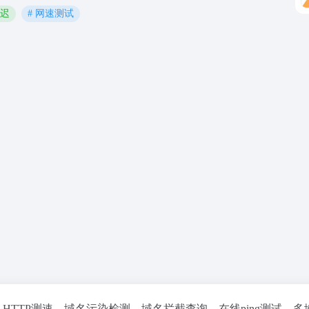
延迟
# 网速测试
I测速、HTTP测速、域名污染检测、域名拦截查询、在线ping测试、多