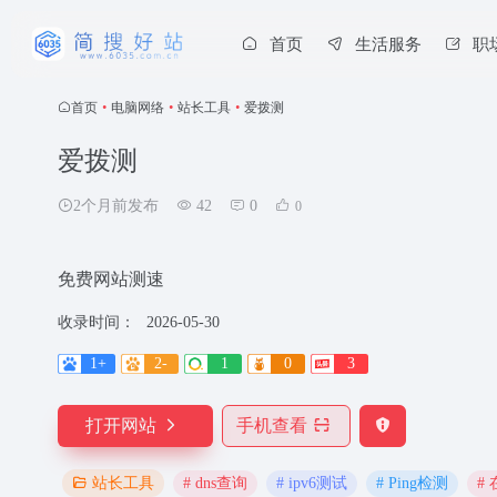
首页
生活服务
职
首页
•
电脑网络
•
站长工具
•
爱拨测
爱拨测
2个月前发布
42
0
0
免费网站测速
收录时间：
2026-05-30
1+
2-
1
0
3
打开网站
手机查看
# dns查询
# ipv6测试
# Ping检测
#
站长工具