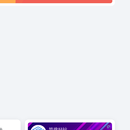
简搜好站
地