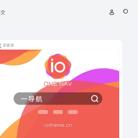
提交
爱拨测