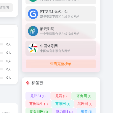
l转载请注明
BTNULL无名小站
影视资源下载和在线播放网站
酷云影院
一个资源聚合类在线视频网站
0
人
中国体彩网
中国体育彩票官方网站
0
人
0
人
查看完整榜单
0
人
0
人
标签云
龙虾AI
龙岩
齐鲁网
(1)
(1)
(1)
齐鲁民生
齐家网
黑岩网
(1)
(1)
(1)
黄页88网
魅力881
鬼畜
(1)
(1)
(1)