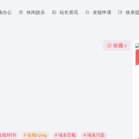
场办公
休闲娱乐
站长资讯
友链申请
收录
收藏
0
 在线MTR
# 在线tcping
# 域名拦截
# 域名污染