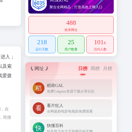
聚合全网精品，打造高效上网入口
488
收录网址
218
25
101
K
运行天数
用户数量
访问人数
"进入；
以及索
网址
日榜
周榜
月榜
找爱拨
稻荷GAL
免费Galgame资源下载分享社区
看片狂人
制，在
全网最新电影电视剧免费观看
，简搜
快懂百科
抖音旗下中文互联网百科官网