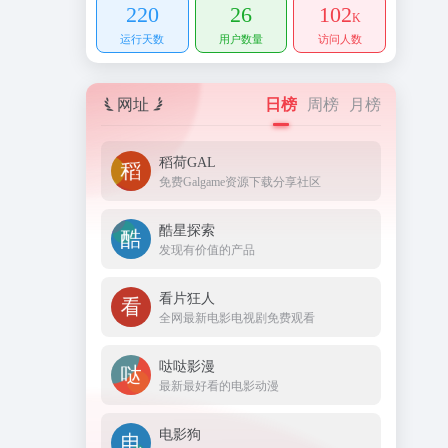
220
26
102
K
运行天数
用户数量
访问人数
网址
日榜
周榜
月榜
稻荷GAL
免费Galgame资源下载分享社区
酷星探索
发现有价值的产品
看片狂人
全网最新电影电视剧免费观看
哒哒影漫
最新最好看的电影动漫
电影狗