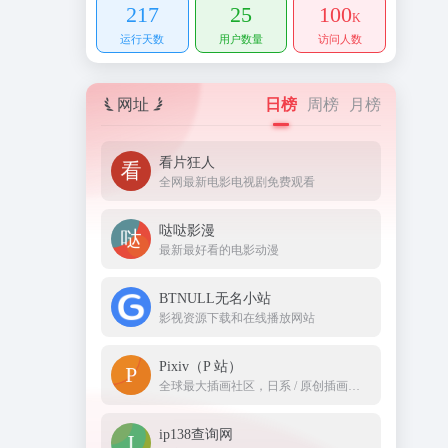
217
25
100
K
运行天数
用户数量
访问人数
网址
日榜
周榜
月榜
看片狂人
全网最新电影电视剧免费观看
哒哒影漫
最新最好看的电影动漫
BTNULL无名小站
影视资源下载和在线播放网站
Pixiv（P 站）
全球最大插画社区，日系 / 原创插画丰富
ip138查询网