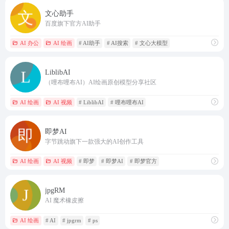
文心助手
百度旗下官方AI助手
AI 办公
AI 绘画
# AI助手
# AI搜索
# 文心大模型
LiblibAI
（哩布哩布AI）AI绘画原创模型分享社区
AI 绘画
AI 视频
# LiblibAI
# 哩布哩布AI
即梦AI
字节跳动旗下一款强大的AI创作工具
AI 绘画
AI 视频
# 即梦
# 即梦AI
# 即梦官方
jpgRM
AI 魔术橡皮擦
AI 绘画
# AI
# jpgrm
# ps