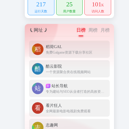
217
25
101
K
运行天数
用户数量
访问人数
网址
日榜
周榜
月榜
稻荷GAL
免费Galgame资源下载分享社区
酷云影院
一个资源聚合类在线视频网站
站长导航
新
专为建站与SEO从业者打造的高效资源集结地。
看片狂人
全网最新电影电视剧免费观看
志趣网