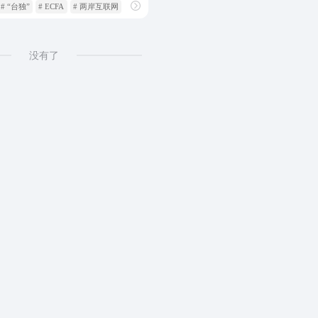
# “台独”
# ECFA
# 两岸互联网
没有了