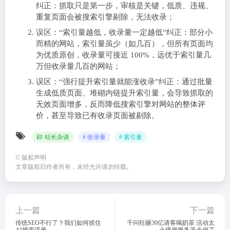
纠正：抓取只是第一步，审核是关键，低质、违规、
重复页面会被搜索引擎剔除，无法收录；
误区：“索引量越低，收录量一定越低”纠正：部分小
而精的网站，索引量虽少（如几百），但所有页面均
为优质原创，收录量可接近 100%，远优于索引量几
万但收录量几百的网站；
误区：“强行提升索引量就能涨收录”纠正：通过批量
生成低质页面、堆砌内链提升索引量，会导致抓取的
无效页面增多，反而降低搜索引擎对网站的整体评
价，甚至导致已有收录页面被剔除。
站长杂谈
# 收录量
# 索引量
©
版权声明
文章版权归作者所有，未经允许请勿转载。
上一篇
下一篇
传统SEO不行了？我们如何抓住
千问狂砸30亿请客喝奶茶 活动太
AI搜索流量
火爆把服务器卡崩了